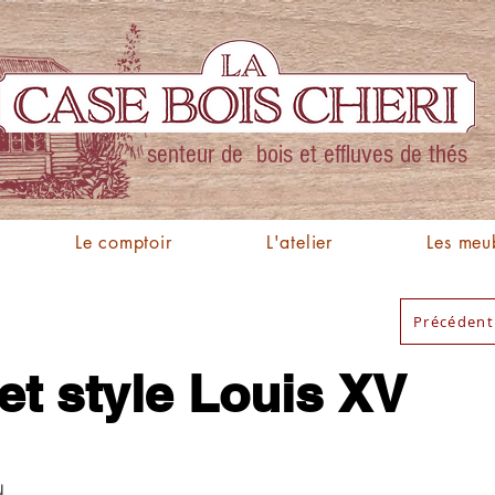
senteur de bois et effluves de thés
Le comptoir
L'atelier
Les meu
Précédent
t style Louis XV
u