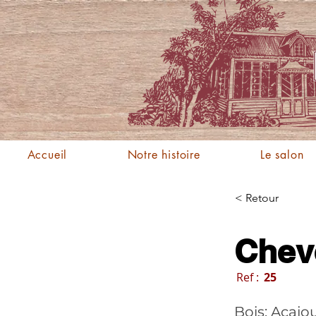
Accueil
Notre histoire
Le salon
< Retour
Cheve
Ref :
25
Bois: Acajo