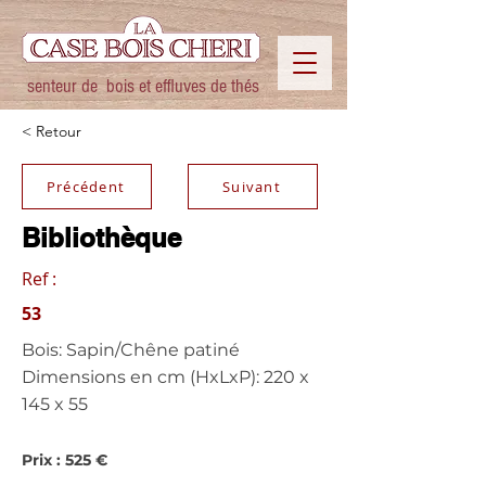
senteur de bois et effluves de thés
< Retour
Précédent
Suivant
Bibliothèque
Ref :
53
Bois: Sapin/Chêne patiné
Dimensions en cm (HxLxP): 220 x
145 x 55
Prix : 525 €