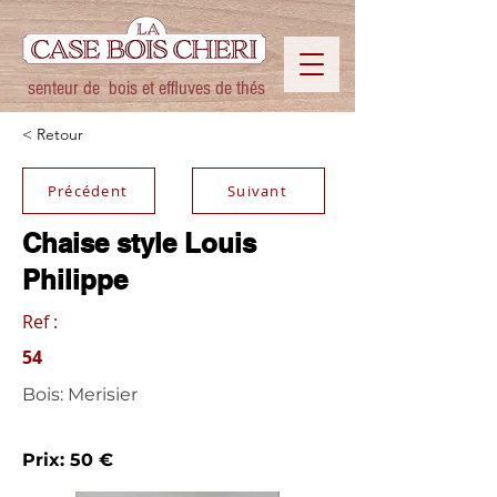
senteur de bois et effluves de thés
< Retour
Précédent
Suivant
Chaise style Louis
Philippe
Ref :
54
Bois: Merisier
Prix: 50 €