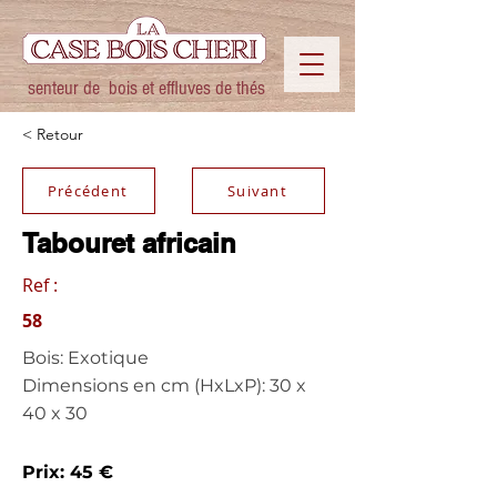
senteur de bois et effluves de thés
< Retour
Précédent
Suivant
Tabouret africain
Ref :
58
Bois: Exotique
Dimensions en cm (HxLxP): 30 x
40 x 30
Prix: 45 €