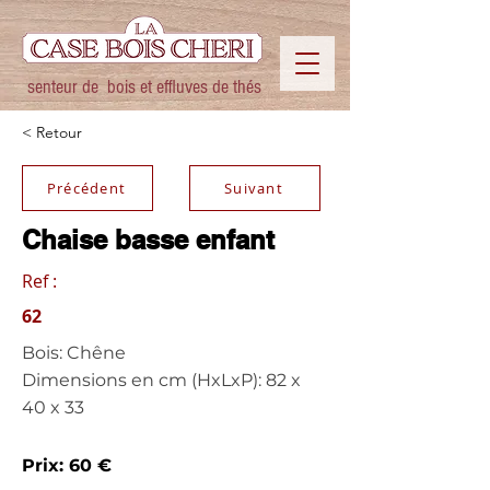
senteur de bois et effluves de thés
< Retour
Précédent
Suivant
Chaise basse enfant
Ref :
62
Bois: Chêne
Dimensions en cm (HxLxP): 82 x
40 x 33
Prix: 60 €