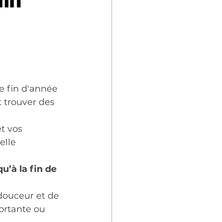
fin
de fin d'année 
t trouver des 
t vos 
elle 
’à la fin de 
douceur et de 
ortante ou 