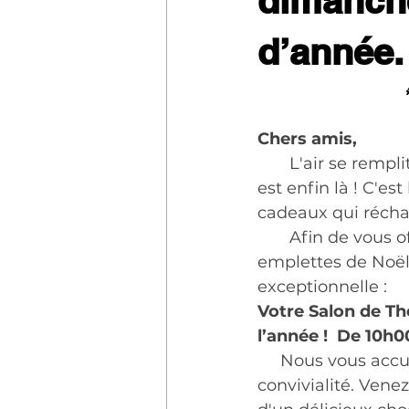
dimanche
d’année.
Chers amis,
       L'air se rem
est enfin là ! C'es
cadeaux qui récha
       Afin de vou
emplettes de Noël,
exceptionnelle :
Votre Salon de Th
l’année !  De 10h0
     Nous vous ac
convivialité. Vene