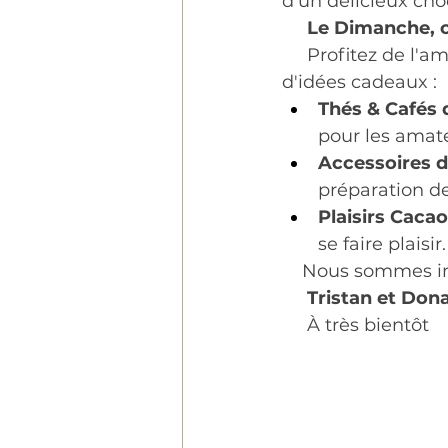
d'un délicieux ch
     Le Dimanche,
     Profitez de l
d'idées cadeaux :
Thés & Cafés 
pour les amat
Accessoires d
préparation d
Plaisirs Cacao
se faire plaisir.
    Nous sommes i
Tristan et Dona
     À très bientôt 