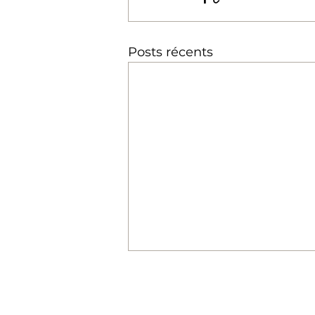
Posts récents
Contactez-nous :
E-mail :
info@lacaseboisch